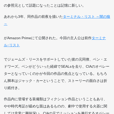
の参照元として話題になったことは記憶に新しい。
あれから3年、同作品の前夜を描いた
ターミナル・リスト ～闇の狼
～
がAmazon Primeにて公開された。今回の主人公は前作
ターミナ
ル･リスト
でジェームズ・リースをサポートしていた彼の元同僚、ベン・エ
ドワーズ。ベンがどういった経緯でSEALsを去り、CIAのオペレー
ターとなっていくのかが今回の作品の焦点となっている。もちろ
ん脚本はジャック・カーということで、ストーリーの面白さは折
り紙付き。
作品内に登場する装備類はフィクション作品ということもあり、
やや時代考証が緩めな面はあるものの、劇中で使用する火器に関
しては非常に興味深い。CIAの元でミッションを遂行するオペレー