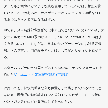
ターたちが実際にどのような銃を使用しているのかは、検証が難
しいところではあるが、サバゲーマーがフィクション装備をつく
る上ではきっと参考になるはずだ。
中でも、米軍特殊部隊文脈では中々出てこないB&TのAPC-9や、ス
タームルガーのMK1系のピストル、SIG SauerのMPX（MCXはよ
くみるものの……）などは、日本のサバゲーシーンにおける装備
勢からの見方が、同作品をきっかけとして変わりそうな予感がす
る。
スタームルガーのMK1系のピストルはCAG（デルタフォース）を
描いた
ザ・ユニット 米軍極秘部隊 (字幕版)
においても、比較的重要な立ち位置として描かれているので（と
はいえ、同作品の時代設定はひと昔前ではあるが……）、今後の
ハンドガン選びにぜひ参考にしてもらいたい。